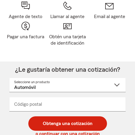
Agente de texto
Llamar al agente
Email al agente
Pagar una factura
Obtén una tarjeta
de identificación
¿Le gustaría obtener una cotización?
Seleccione un producto
Seleccione
un
nombre
de
producto
del
Código postal
Ingresa
Ingresa
_____
menú
un
un
desplegable
código
código
postal
postal
Obtenga una cotización
de
de
5
5
o continuar con una cotización