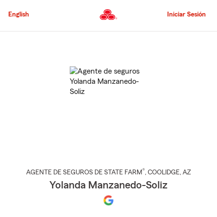
Pasar
al
English
Iniciar Sesión
contenido
principal
Comienzo
del
contenido
principal
®
AGENTE DE SEGUROS DE STATE FARM
,
COOLIDGE
, AZ
Yolanda Manzanedo-Soliz