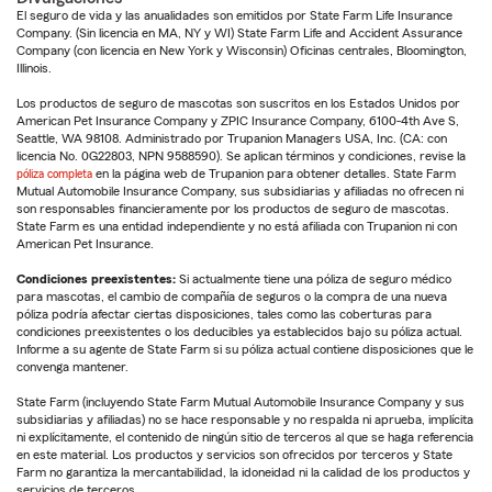
El seguro de vida y las anualidades son emitidos por State Farm Life Insurance
Company. (Sin licencia en MA, NY y WI) State Farm Life and Accident Assurance
Company (con licencia en New York y Wisconsin) Oficinas centrales, Bloomington,
Illinois.
Los productos de seguro de mascotas son suscritos en los Estados Unidos por
American Pet Insurance Company y ZPIC Insurance Company, 6100-4th Ave S,
Seattle, WA 98108. Administrado por Trupanion Managers USA, Inc. (CA: con
licencia No. 0G22803, NPN 9588590). Se aplican términos y condiciones, revise la
póliza completa
en la página web de Trupanion para obtener detalles. State Farm
Mutual Automobile Insurance Company, sus subsidiarias y afiliadas no ofrecen ni
son responsables financieramente por los productos de seguro de mascotas.
State Farm es una entidad independiente y no está afiliada con Trupanion ni con
American Pet Insurance.
Condiciones preexistentes:
Si actualmente tiene una póliza de seguro médico
para mascotas, el cambio de compañía de seguros o la compra de una nueva
póliza podría afectar ciertas disposiciones, tales como las coberturas para
condiciones preexistentes o los deducibles ya establecidos bajo su póliza actual.
Informe a su agente de State Farm si su póliza actual contiene disposiciones que le
convenga mantener.
State Farm (incluyendo State Farm Mutual Automobile Insurance Company y sus
subsidiarias y afiliadas) no se hace responsable y no respalda ni aprueba, implícita
ni explícitamente, el contenido de ningún sitio de terceros al que se haga referencia
en este material. Los productos y servicios son ofrecidos por terceros y State
Farm no garantiza la mercantabilidad, la idoneidad ni la calidad de los productos y
servicios de terceros.