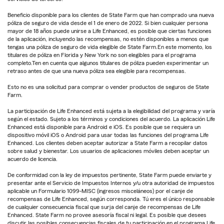
Beneficio disponible para los clientes de State Farm que han comprado una nueva
póliza de seguro de vida desde el 1 de enero de 2022. Si bien cualquier persona
mayor de 18 años puede unirse a Life Enhanced, es posible que ciertas funciones
de la aplicación, incluyendo las recompensas, no estén disponibles a menos que
tengas una póliza de seguro de vida elegible de State Farm.En este momento, los
titulares de póliza en Florida y New York no son elegibles para el programa
completo.Ten en cuenta que algunos titulares de póliza pueden experimentar un
retraso antes de que una nueva póliza sea elegible para recompensas.
Esto no es una solicitud para comprar o vender productos de seguros de State
Farm.
La participación de Life Enhanced está sujeta a la elegibilidad del programa y varía
según el estado. Sujeto a los términos y condiciones del acuerdo. La aplicación Life
Enhanced está disponible para Android e iOS. Es posible que se requiera un
dispositivo móvil iOS o Android para usar todas las funciones del programa Life
Enhanced. Los clientes deben aceptar autorizar a State Farm a recopilar datos
sobre salud y bienestar. Los usuarios de aplicaciones móviles deben aceptar un
acuerdo de licencia.
De conformidad con la ley de impuestos pertinente, State Farm puede enviarte y
presentar ante el Servicio de Impuestos Internos y/u otra autoridad de impuestos
aplicable un Formulario 1099-MISC (ingresos misceláneos) por el canje de
recompensas de Life Enhanced, según corresponda. Tú eres el único responsable
de cualquier consecuencia fiscal que surja del canje de recompensas de Life
Enhanced. State Farm no provee asesoría fiscal ni legal. Es posible que desees
discutir las posibles consecuencias fiscales de tu participación en el programa Life